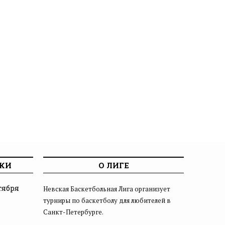
КИ
О ЛИГЕ
тября
Невская Баскетбольная Лига организует
турниры по баскетболу для любителей в
Санкт-Петербурге.