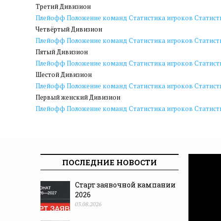
Третий Дивизион
Плейофф
Положение команд
Статистика игроков
Статист
Четвёртый Дивизион
Плейофф
Положение команд
Статистика игроков
Статист
Пятый Дивизион
Плейофф
Положение команд
Статистика игроков
Статист
Шестой Дивизион
Плейофф
Положение команд
Статистика игроков
Статист
Первый женский Дивизион
Плейофф
Положение команд
Статистика игроков
Статист
ПОСЛЕДНИЕ НОВОСТИ
Старт заявочной кампании
2026
03.08.2026