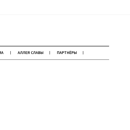
ИА
АЛЛЕЯ СЛАВЫ
ПАРТНЁРЫ