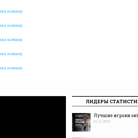
ика команд
ика команд
ика команд
ика команд
ика команд
ЛИДЕРЫ СТАТИСТИ
Лучшие игроки ок
01.11.2025